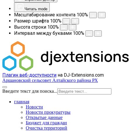
Читать mode
Масштабирование контента
100
%
Размер шрифта
100
%
Высота строки
100
%
Интервал между буквами
100
%
Плагин веб-доступности
на DJ-Extensions.com
Аршановский сельсовет Алтайского района РХ
Введите текст для поиска...
главная
Новости
Новости прокуратуры
Открытые данные
Бюджет для граждан
Очистка территорий