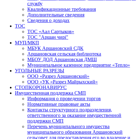
службу
Квалификационные требования
Дополнительные сведения
Сведения о доходах
ТОС
ТОС «Аал Сартыков»
ТОС "Аршан чирi"
МУП/МКП
МБУК Аршановский СДК
Аршановская сельская библиотека
МБОУ ДОД Аршановская ДМШ
Муниципальное казенное предприятие «Тепло»
УГОЛЬНЫЕ РАЗРЕЗЫ
ООО «Разрез Аршановский»
ООО «УК «Разрез Майрыхский»
СТОПКОРОНАВИРУС
Имущественная поддержка СМП
Информация о проведении торгов
Нормативные правовые акты
Контакты структурного подразделения,
ответственного за оказание имущественной
поддержки СМП
Перечень муниципального имущества
муниципального образования Аршановский
сельсовет для предоставления его во владение и