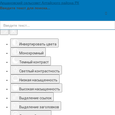
Аршановский сельсовет Алтайского района РХ
Введите текст для поиска...
Инструменты доступности
Инвертировать цвета
Монохромный
Темный контраст
Светлый контрастность
Низкая насыщенность
Высокая насыщенность
Выделение ссылок
Выделение заголовков