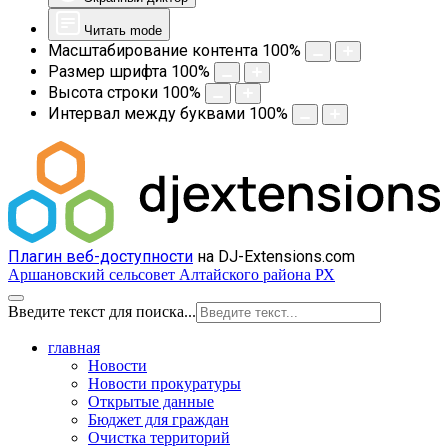
Читать mode
Масштабирование контента
100
%
Размер шрифта
100
%
Высота строки
100
%
Интервал между буквами
100
%
Плагин веб-доступности
на DJ-Extensions.com
Аршановский сельсовет Алтайского района РХ
Введите текст для поиска...
главная
Новости
Новости прокуратуры
Открытые данные
Бюджет для граждан
Очистка территорий