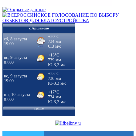
с.Аршаново