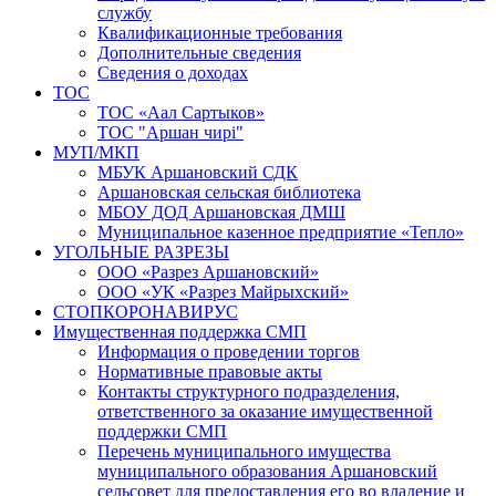
службу
Квалификационные требования
Дополнительные сведения
Сведения о доходах
ТОС
ТОС «Аал Сартыков»
ТОС "Аршан чирi"
МУП/МКП
МБУК Аршановский СДК
Аршановская сельская библиотека
МБОУ ДОД Аршановская ДМШ
Муниципальное казенное предприятие «Тепло»
УГОЛЬНЫЕ РАЗРЕЗЫ
ООО «Разрез Аршановский»
ООО «УК «Разрез Майрыхский»
СТОПКОРОНАВИРУС
Имущественная поддержка СМП
Информация о проведении торгов
Нормативные правовые акты
Контакты структурного подразделения,
ответственного за оказание имущественной
поддержки СМП
Перечень муниципального имущества
муниципального образования Аршановский
сельсовет для предоставления его во владение и