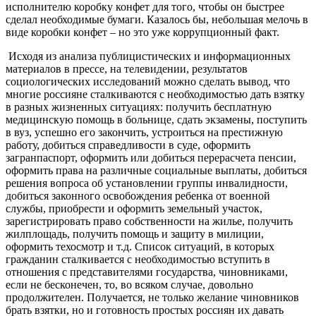
исполнителю коробку конфет для того, чтобы он быстрее
сделал необходимые бумаги. Казалось бы, небольшая мелочь в
виде коробки конфет – но это уже коррупционный факт.
Исходя из анализа публицистических и информационных
материалов в прессе, на телевидении, результатов
социологических исследований можно сделать вывод, что
многие россияне сталкиваются с необходимостью дать взятку
в разных жизненных ситуациях: получить бесплатную
медицинскую помощь в больнице, сдать экзамены, поступить
в вуз, успешно его закончить, устроиться на престижную
работу, добиться справедливости в суде, оформить
загранпаспорт, оформить или добиться перерасчета пенсии,
оформить права на различные социальные выплаты, добиться
решения вопроса об установлении группы инвалидности,
добиться законного освобождения ребенка от военной
службы, приобрести и оформить земельный участок,
зарегистрировать право собственности на жилье, получить
жилплощадь, получить помощь и защиту в милиции,
оформить техосмотр и т.д. Список ситуаций, в которых
гражданин сталкивается с необходимостью вступить в
отношения с представителями государства, чиновниками,
если не бесконечен, то, во всяком случае, довольно
продолжителен. Получается, не только желание чиновников
брать взятки, но и готовность простых россиян их давать