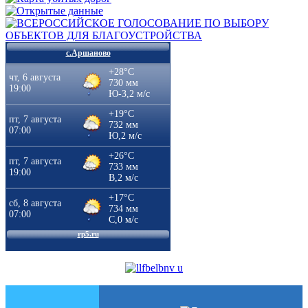
с.Аршаново