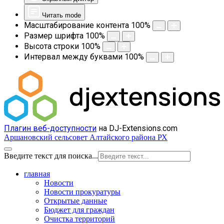
Читать mode
Масштабирование контента
100
%
Размер шрифта
100
%
Высота строки
100
%
Интервал между буквами
100
%
Плагин веб-доступности
на DJ-Extensions.com
Аршановский сельсовет Алтайского района РХ
Введите текст для поиска...
главная
Новости
Новости прокуратуры
Открытые данные
Бюджет для граждан
Очистка территорий