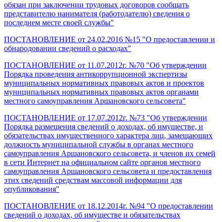
обязан при заключении трудовых договоров сообщать
представителю нанимателя (работодателю) сведения о
последнем месте своей службы"
ПОСТАНОВЛЕНИЕ от 24.02.2016 №15 "О предоставлении и
обнародовании сведений о расходах"
ПОСТАНОВЛЕНИЕ от 11.07.2012г. №70 "Об утверждении
Порядка проведения антикоррупционной экспертизы
муниципальных нормативных правовых актов и проектов
муниципальных нормативных правовых актов органами
местного самоуправления Аршановского сельсовета"
ПОСТАНОВЛЕНИЕ от 17.07.2012г. №73 "Об утверждении
Порядка размещения сведений о доходах, об имуществе, и
обязательствах имущественного характера лиц, замещающих
должность муниципальной службы в органах местного
самоуправления Аршановского сельсовета, и членов их семей
в сети Интернет на официальном сайте органов местного
самоуправления Аршановского сельсовета и предоставления
этих сведений средствам массовой информации для
опубликования"
ПОСТАНОВЛЕНИЕ от 18.12.2014г. №94 "О предоставлении
сведений о доходах, об имуществе и обязательствах