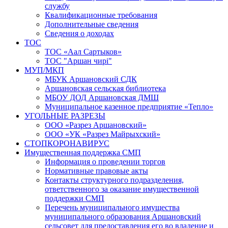
службу
Квалификационные требования
Дополнительные сведения
Сведения о доходах
ТОС
ТОС «Аал Сартыков»
ТОС "Аршан чирi"
МУП/МКП
МБУК Аршановский СДК
Аршановская сельская библиотека
МБОУ ДОД Аршановская ДМШ
Муниципальное казенное предприятие «Тепло»
УГОЛЬНЫЕ РАЗРЕЗЫ
ООО «Разрез Аршановский»
ООО «УК «Разрез Майрыхский»
СТОПКОРОНАВИРУС
Имущественная поддержка СМП
Информация о проведении торгов
Нормативные правовые акты
Контакты структурного подразделения,
ответственного за оказание имущественной
поддержки СМП
Перечень муниципального имущества
муниципального образования Аршановский
сельсовет для предоставления его во владение и