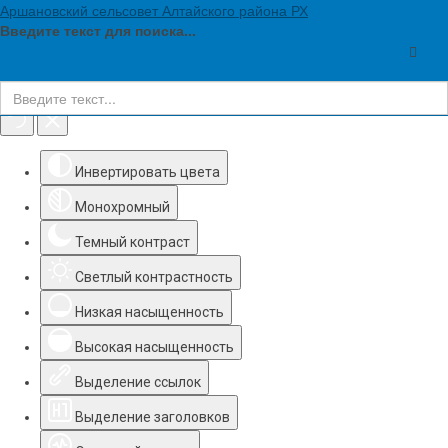
Аршановский сельсовет Алтайского района РХ
Введите текст для поиска...
Инструменты доступности
Инвертировать цвета
Монохромный
Темный контраст
Светлый контрастность
Низкая насыщенность
Высокая насыщенность
Выделение ссылок
Выделение заголовков