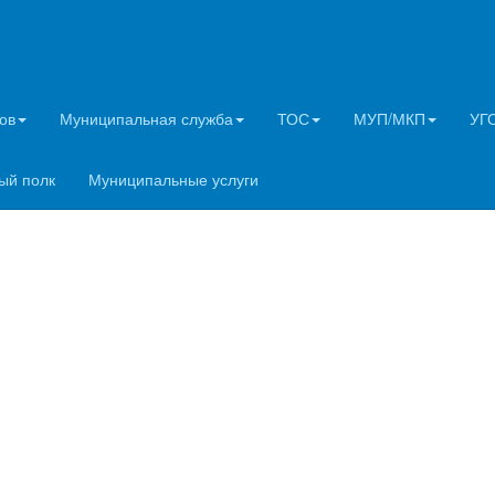
ов
Муниципальная служба
ТОС
МУП/МКП
УГ
ый полк
Муниципальные услуги