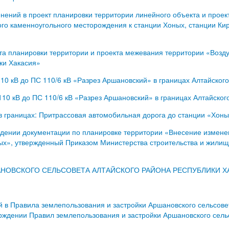
ений в проект планировки территории линейного объекта и проек
го каменноугольного месторождения к станции Хоных, станции Ки
кта планировки территории и проекта межевания территории «Возду
ки Хакасия»
0 кВ до ПС 110/6 кВ «Разрез Аршановский» в границах Алтайског
10 кВ до ПС 110/6 кВ «Разрез Аршановский» в границах Алтайског
в границах: Притрассовая автомобильная дорога до станции «Хон
дении документации по планировке территории «Внесение изменен
ых», утвержденный Приказом Министерства строительства и жилищ
АНОВСКОГО СЕЛЬСОВЕТА АЛТАЙСКОГО РАЙОНА РЕСПУБЛИКИ Х
в Правила землепользования и застройки Аршановского сельсове
рждении Правил землепользования и застройки Аршановского сель