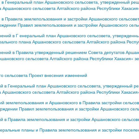
 Генеральный план Аршановского сельсовета, утвержденный реше
 Аршановского сельсовета Алтайского района Республики Хакасия
 Правила землепользования и застройки Аршановского сельсовет
рждении Правил землепользования и застройки Аршановского сель
ений в Г енеральный план Аршановского сельсовета, утвержденн
рального плана Аршановского сельсовета Алтайского района Респу
ений в Правила утвержденный решением Совета депутатов Аршано
шановского сельсовета Алтайского района Республики Хакасия» з
о сельсовета Проект внесения изменений
й в Генеральный план Аршановского сельсовета, утвержденный ре
 Аршановского сельсовета Алтайского района Республики Хакасия
ий землепользования и Аршановского в Правила застройки сельсо
ерждении Правил землепользования и застройки Аршановского сель
 в Правила землепользования и застройки Аршановского сельсове
альные планы и Правила землепользования и застройки поселени