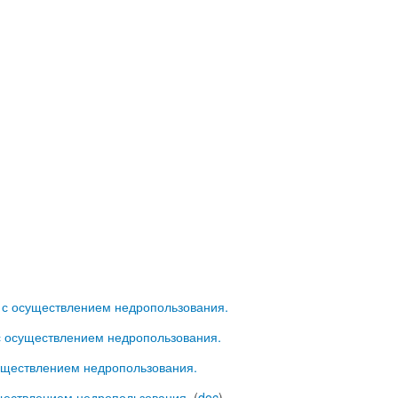
 с осуществлением недропользования.
с осуществлением недропользования.
существлением недропользования.
уществлением недропользования.
(
doc
)