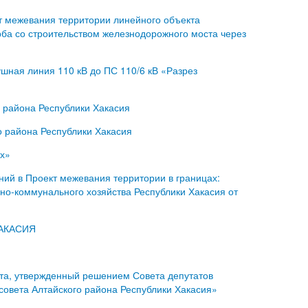
т межевания территории линейного объекта
рба со строительством железнодорожного моста через
шная линия 110 кВ до ПС 110/6 кВ «Разрез
о района Республики Хакасия
о района Республики Хакасия
ых»
ий в Проект межевания территории в границах:
но-коммунального хозяйства Республики Хакасия от
АКАСИЯ
та, утвержденный решением Совета депутатов
совета Алтайского района Республики Хакасия»