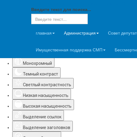
Аршановский сельсовет Алтайского района РХ
Введите текст для поиска...
Инструменты доступности
главная
Администрация
Совет депутат
Имущественная поддержка СМП
Бессмертн
Инвертировать цвета
Монохромный
Темный контраст
Светлый контрастность
Низкая насыщенность
Высокая насыщенность
Выделение ссылок
Выделение заголовков