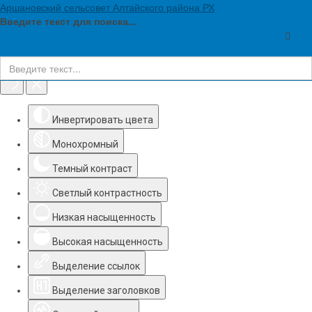
Аршановский сельсовет Алтайского района РХ
Введите текст для поиска...
Инструменты доступности
Инвертировать цвета
Монохромный
Темный контраст
Светлый контрастность
Низкая насыщенность
Высокая насыщенность
Выделение ссылок
Выделение заголовков