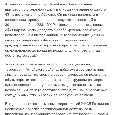
Алтайский районный суд Республики Хакасия вынес
приговор по уголовному делу в отношении ранее судимого
43-летнего жителя г. Абакана. Он признан виновным в
совершении преступления, предусмотренного ч. 3 ст.
30 ч. 5 ст. 228.1 УК РФ (покушение на незаконный
сбыт наркотических средств в особо крупном размере, с
использованием информационно-телекоммуникационных
сетей (включая сеть «Интернет»), группой лиц по
предварительному сговору, если при этом преступление не
было доведено до конца по независящим от этого лица
обстоятельствам).
Установлено, что в августе 2025 г. подсудимый на
территории Алтайского района, действуя в составе группы
лиц по предварительному сговору, намеревался незаконно
сбыть наркотическое вещество в особо крупном размере,
однако довести преступный умысел до конца не смог по
независящим от него обстоятельствам, так как был задержан
сотрудниками УФСБ России по Республике Хакасия.
В ходе оперативно-розыскных мероприятий УФСБ России по
Республике Хакасия противоправная деятельность
пресечена, из незаконного оборота изъято более 900 грамм