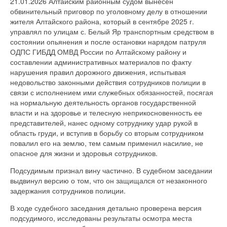
21.01.2026 Алтайским районным судом вынесен
обвинительный приговор по уголовному делу в отношении
жителя Алтайского района, который в сентябре 2025 г.
управлял по улицам с. Белый Яр транспортным средством в
состоянии опьянения и после остановки нарядом патруля
ОДПС ГИБДД ОМВД России по Алтайскому району и
составлении административных материалов по факту
нарушения правил дорожного движения, испытывая
недовольство законными действия сотрудников полиции в
связи с исполнением ими служебных обязанностей, посягая
на нормальную деятельность органов государственной
власти и на здоровье и телесную неприкосновенность ее
представителей, нанес одному сотруднику удар рукой в
область груди, и вступив в борьбу со вторым сотрудником
повалил его на землю, тем самым применил насилие, не
опасное для жизни и здоровья сотрудников.
Подсудимым признал вину частично. В судебном заседании
выдвинул версию о том, что он защищался от незаконного
задержания сотрудников полиции.
В ходе судебного заседания детально проверена версия
подсудимого, исследованы результаты осмотра места