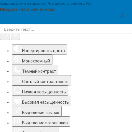
Аршановский сельсовет Алтайского района РХ
Введите текст для поиска...
Инструменты доступности
Инвертировать цвета
Монохромный
Темный контраст
Светлый контрастность
Низкая насыщенность
Высокая насыщенность
Выделение ссылок
Выделение заголовков