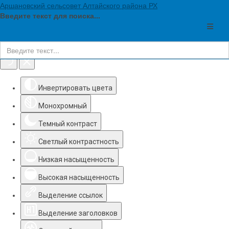
Аршановский сельсовет Алтайского района РХ
Введите текст для поиска...
Инструменты доступности
Инвертировать цвета
Монохромный
Темный контраст
Светлый контрастность
Низкая насыщенность
Высокая насыщенность
Выделение ссылок
Выделение заголовков