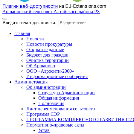
Плагин веб-доступности
на DJ-Extensions.com
Аршановский сельсовет Алтайского района РХ
Введите текст для поиска...
главная
Новости
Новости прокуратуры
Открытые данные
Бюджет для граждан
Очистка территорий
Об Аршаново
ООО «Аэросити-2000»
Информационные сообщения
Администрация
Об администрации
Структура Администрации
Общая информация
Полномочия
Лист переименования сельсовета
Программа СЭР
ПРОГРАММА КОМПЛЕКСНОГО РАЗВИТИЯ С
Нормативно-правовые акты
Устав