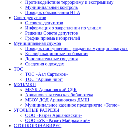
Противодействие терроризму и экстремизму
Муниципальный контроль
Порядок обжалования НПА
Совет депутатов
О совете депутатов
Информация о закреплении по улицам
Решения Совета депутатов
График приема избирателей
Муниципальная служба
Порядок поступления граждан на муниципальную 
Квалификационные требования
Дополнительные сведения
Сведения о доходах
ТОС
ТОС «Аал Сартыков»
ТОС "Аршан чирi"
МУП/МКП
МБУК Аршановский СДК
Аршановская сельская библиотека
МБОУ ДОД Аршановская ДМШ
Муниципальное казенное предприятие «Тепло»
УГОЛЬНЫЕ РАЗРЕЗЫ
ООО «Разрез Аршановский»
ООО «УК «Разрез Майрыхский»
СТОПКОРОНАВИРУС