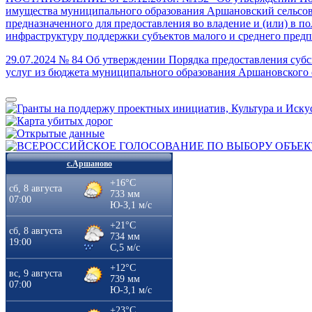
имущества муниципального образования Аршановский сельсовет
предназначенного для предоставления во владение и (или) в 
инфраструктуру поддержки субъектов малого и среднего пред
29.07.2024 № 84 Об утверждении Порядка предоставления суб
услуг из бюджета муниципального образования Аршановского 
с.Аршаново