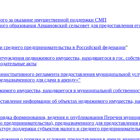
нного за оказание имущественной поддержки СМП
о образования Аршановский сельсовет для предоставления его
 и среднего предпринимательства в Российской федерации
"
отчуждения недвижимого имущества, находящегося в гос. собст
нодательные акты
истративного регламента предоставления муниципальной услу
едназначенного для сдачи в аренду»"
мого имущества, находящегося в муниципальной собственности
авление информации об объектах недвижимого имущества, нах
ка формирования, ведения и опубликования Перечня муниципал
 предпринимательства), предназначенного для предоставления в
туру поддержки субъектов малого и среднего предприниматель
жения о порядке и условиях предоставления в аренду муници