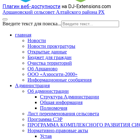
Плагин веб-доступности
на DJ-Extensions.com
Аршановский сельсовет Алтайского района РХ
Введите текст для поиска...
главная
Новости
Новости прокуратуры
Открытые данные
Бюджет для граждан
Очистка территорий
Об Аршаново
ООО «Аэросити-2000»
Информационные сообщения
Администрация
Об администрации
Структура Администрации
Общая информация
Полномочия
Лист переименования сельсовета
Программа СЭР
ПРОГРАММА КОМПЛЕКСНОГО РАЗВИТИЯ С
Нормативно-правовые акты
Устав