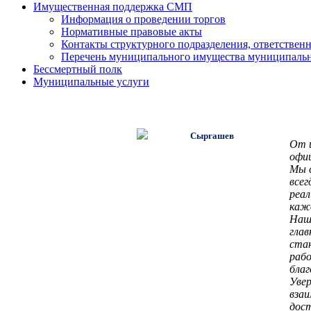
Имущественная поддержка СМП
Информация о проведении торгов
Нормативные правовые акты
Контакты структурного подразделения, ответстве
Перечень муниципального имущества муниципальног
Бессмертный полк
Муниципальные услуги
От и
офиц
Мы с
все
реа
кажд
Наше
глав
ста
раб
бла
Увер
вза
дос