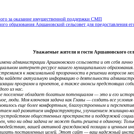
нного за оказание имущественной поддержки СМП
о образования Аршановский сельсовет для предоставления его
Уважаемые жители и гости Аршановского сел
мени администрации Аршановского сельсовета и от себя лично
иальном интернет-ресурсе нашего муниципального образования.
тремимся к максимальной прозрачности в решении вопросов мес
гда найдете актуальную информацию о деятельности администр
лизации программ и проектов, а также анонсы предстоящих со
ого из нас.
 поселение обладает богатым потенциалом — это и его история,
ное, люди. Моя ключевая задача как Главы — создать все услови
новилось еще более комфортным, благоустроенным и перспекти
отаем над развитием инфраструктуры, улучшением жилищно-ком
гоустройством общественных пространств и поддержкой социа
ен, что ни одна задача не может быть решена в одиночку. Толь
имодействию, вашей активной гражданской позиции и ценным 
тигать поставленных целей. Этот сайт — ваш надежный инстр