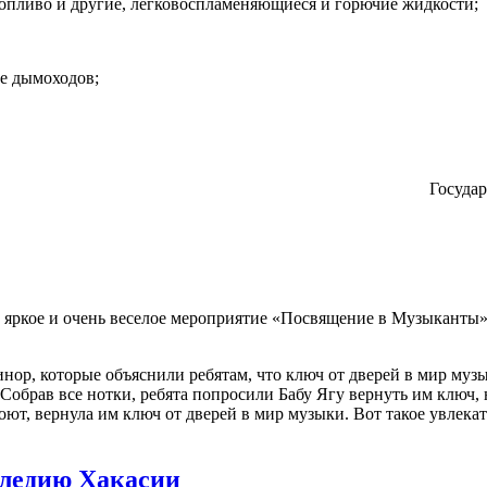
 топливо и другие, легковоспламеняющиеся и горючие жидкости;
ве дымоходов;
Госуда
яркое и очень веселое мероприятие «Посвящение в Музыканты».
, которые объяснили ребятам, что ключ от дверей в мир музы
Собрав все нотки, ребята попросили Бабу Ягу вернуть им ключ, н
поют, вернула им ключ от дверей в мир музыки. Вот такое увл
следию Хакасии