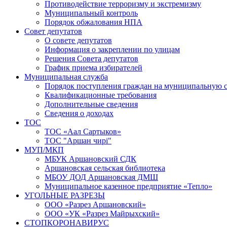
Противодействие терроризму и экстремизму
Муниципальный контроль
Порядок обжалования НПА
Совет депутатов
О совете депутатов
Информация о закреплении по улицам
Решения Совета депутатов
График приема избирателей
Муниципальная служба
Порядок поступления граждан на муниципальную 
Квалификационные требования
Дополнительные сведения
Сведения о доходах
ТОС
ТОС «Аал Сартыков»
ТОС "Аршан чирi"
МУП/МКП
МБУК Аршановский СДК
Аршановская сельская библиотека
МБОУ ДОД Аршановская ДМШ
Муниципальное казенное предприятие «Тепло»
УГОЛЬНЫЕ РАЗРЕЗЫ
ООО «Разрез Аршановский»
ООО «УК «Разрез Майрыхский»
СТОПКОРОНАВИРУС